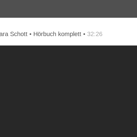
ra Schott • Hörbuch komplett •
32:26