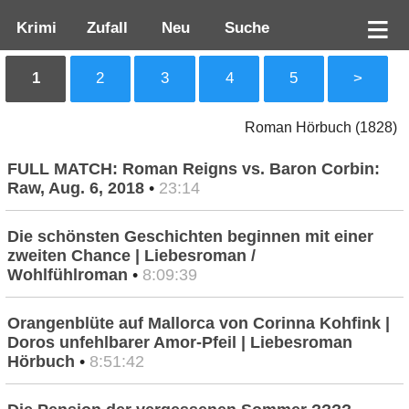
Krimi
Zufall
Neu
Suche
1
2
3
4
5
>
Roman Hörbuch (1828)
FULL MATCH: Roman Reigns vs. Baron Corbin:
Raw, Aug. 6, 2018
•
23:14
Die schönsten Geschichten beginnen mit einer
zweiten Chance | Liebesroman /
Wohlfühlroman
•
8:09:39
Orangenblüte auf Mallorca von Corinna Kohfink |
Doros unfehlbarer Amor-Pfeil | Liebesroman
Hörbuch
•
8:51:42