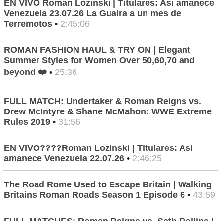
EN VIVO Roman Lozinski | Titulares: Asi amanece
Venezuela 23.07.26 La Guaira a un mes de
Terremotos
•
2:45:06
ROMAN FASHION HAUL & TRY ON | Elegant
Summer Styles for Women Over 50,60,70 and
beyond ❤️
•
25:36
FULL MATCH: Undertaker & Roman Reigns vs.
Drew McIntyre & Shane McMahon: WWE Extreme
Rules 2019
•
31:56
EN VIVO????Roman Lozinski | Titulares: Asi
amanece Venezuela 22.07.26
•
2:46:25
The Road Rome Used to Escape Britain | Walking
Britains Roman Roads Season 1 Episode 6
•
43:59