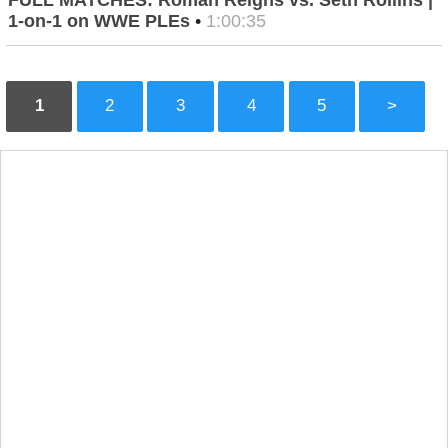
FULL MATCHES: Roman Reigns vs. Seth Rollins |
1-on-1 on WWE PLEs
•
1:00:35
1
2
3
4
5
>