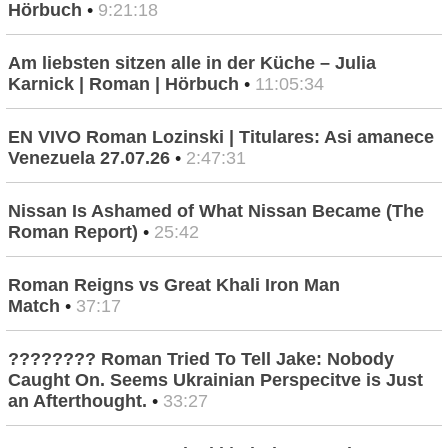
Hörbuch
•
9:21:18
Am liebsten sitzen alle in der Küche – Julia
Karnick | Roman | Hörbuch
•
11:05:34
EN VIVO Roman Lozinski | Titulares: Asi amanece
Venezuela 27.07.26
•
2:47:31
Nissan Is Ashamed of What Nissan Became (The
Roman Report)
•
25:42
Roman Reigns vs Great Khali Iron Man
Match
•
37:17
???????? Roman Tried To Tell Jake: Nobody
Caught On. Seems Ukrainian Perspecitve is Just
an Afterthought.
•
33:27