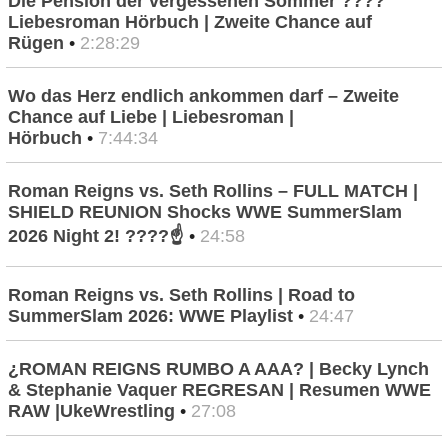
Die Pension der vergessenen Sommer ????
Liebesroman Hörbuch | Zweite Chance auf
Rügen
•
2:28:29
Wo das Herz endlich ankommen darf – Zweite
Chance auf Liebe | Liebesroman |
Hörbuch
•
7:44:34
Roman Reigns vs. Seth Rollins – FULL MATCH |
SHIELD REUNION Shocks WWE SummerSlam
2026 Night 2! ????☝️
•
24:58
Roman Reigns vs. Seth Rollins | Road to
SummerSlam 2026: WWE Playlist
•
24:47
¿ROMAN REIGNS RUMBO A AAA? | Becky Lynch
& Stephanie Vaquer REGRESAN | Resumen WWE
RAW |UkeWrestling
•
27:08