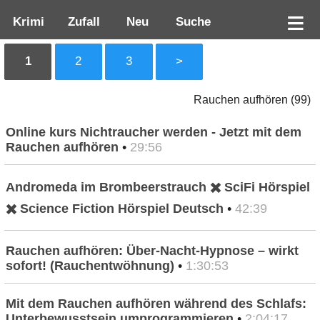
Krimi
Zufall
Neu
Suche
1
2
3
>
Rauchen aufhören (99)
Online kurs Nichtraucher werden - Jetzt mit dem
Rauchen aufhören
•
29:56
Andromeda im Brombeerstrauch ✖️ SciFi Hörspiel
✖️ Science Fiction Hörspiel Deutsch
•
42:39
Rauchen aufhören: Über-Nacht-Hypnose – wirkt
sofort! (Rauchentwöhnung)
•
1:30:53
Mit dem Rauchen aufhören während des Schlafs:
Unterbewusstsein umprogrammieren
•
2:04:17